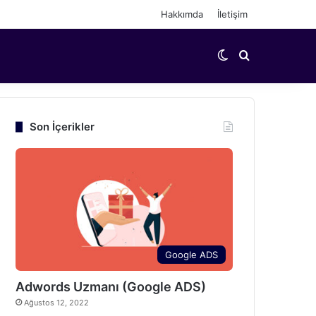
Hakkımda
İletişim
Dış görünümü de
Arama yap ..
Son İçerikler
Google ADS
Adwords Uzmanı (Google ADS)
Ağustos 12, 2022