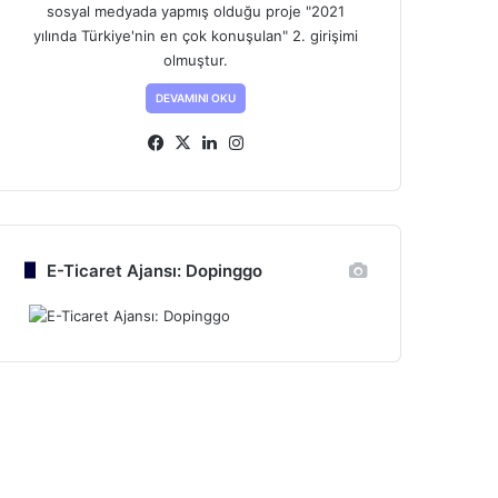
sosyal medyada yapmış olduğu proje "2021
yılında Türkiye'nin en çok konuşulan" 2. girişimi
olmuştur.
DEVAMINI OKU
Fa
X
Lin
Ins
ce
ke
tag
bo
dIn
ra
ok
m
E-Ticaret Ajansı: Dopinggo